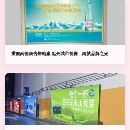
重慶尚億廣告燈箱廠 點亮城市視覺，鑄就品牌之光