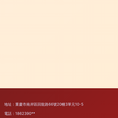
地址：重慶市南岸區回龍路66號20幢3單元10-5
電話：1862390**