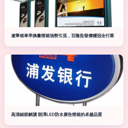
遼寧候車亭換畫燈箱強勢引流，百隆批發價穩冠全行業
高清細節解讀 朗澤LED防水廣告燈箱的卓越品質